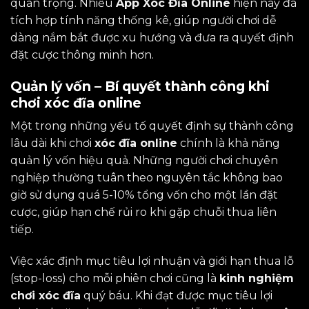
quan trọng. Nhiều
App Xóc Đĩa Online
hiện nay đã
tích hợp tính năng thống kê, giúp người chơi dễ
dàng nắm bắt được xu hướng và đưa ra quyết định
đặt cược thông minh hơn.
Quản lý vốn – Bí quyết thành công khi
chơi xóc đĩa online
Một trong những yếu tố quyết định sự thành công
lâu dài khi chơi
xóc đĩa online
chính là khả năng
quản lý vốn hiệu quả. Những người chơi chuyên
nghiệp thường tuân theo nguyên tắc không bao
giờ sử dụng quá 5-10% tổng vốn cho một lần đặt
cược, giúp hạn chế rủi ro khi gặp chuỗi thua liên
tiếp.
Việc xác định mục tiêu lợi nhuận và giới hạn thua lỗ
(stop-loss) cho mỗi phiên chơi cũng là
kinh nghiệm
chơi xóc đĩa
quý báu. Khi đạt được mục tiêu lợi