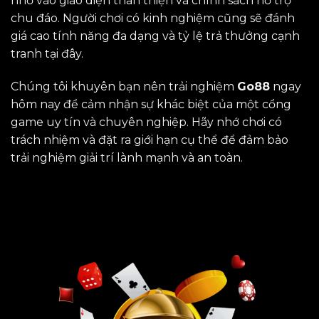
nhờ vào giao diện thân thiện và chính sách hỗ trợ
chu đáo. Người chơi có kinh nghiệm cũng sẽ đánh
giá cao tính năng đa dạng và tỷ lệ trả thưởng cạnh
tranh tại đây.
Chúng tôi khuyên bạn nên trải nghiệm
Go88
ngay
hôm nay để cảm nhận sự khác biệt của một cổng
game uy tín và chuyên nghiệp. Hãy nhớ chơi có
trách nhiệm và đặt ra giới hạn cụ thể để đảm bảo
trải nghiệm giải trí lành mạnh và an toàn.