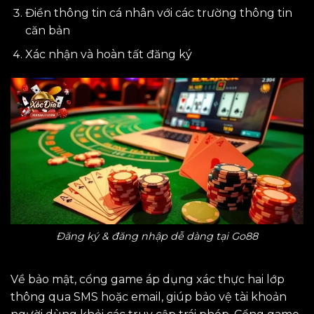
Điền thông tin cá nhân với các trường thông tin
căn bản
Xác nhận và hoàn tất đăng ký
Đăng ký & đăng nhập dễ dàng tại Go88
Về bảo mật, cổng game
áp dụng xác thực hai lớp
thông qua SMS hoặc email, giúp bảo vệ tài khoản