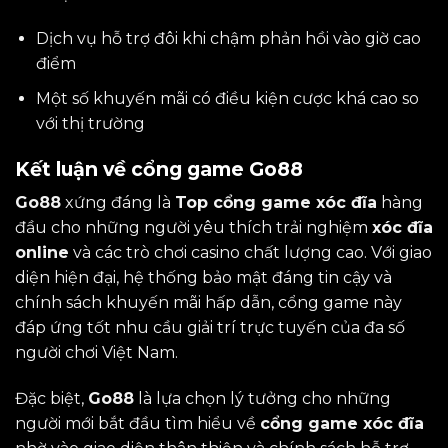
Dịch vụ hỗ trợ đôi khi chậm phản hồi vào giờ cao
điểm
Một số khuyến mãi có điều kiện cược khá cao so
với thị trường
Kết luận về c
ổng game
Go88
Go88
xứng đáng là
Top cổng game xóc đĩa
hàng
đầu cho những người yêu thích trải nghiệm
xóc đĩa
online
và các trò chơi casino chất lượng cao. Với giao
diện hiện đại, hệ thống bảo mật đáng tin cậy và
chính sách khuyến mãi hấp dẫn, cổng game này
đáp ứng tốt nhu cầu giải trí trực tuyến của đa số
người chơi Việt Nam.
Đặc biệt,
Go88
là lựa chọn lý tưởng cho những
người mới bắt đầu tìm hiểu về
cổng game xóc đĩa