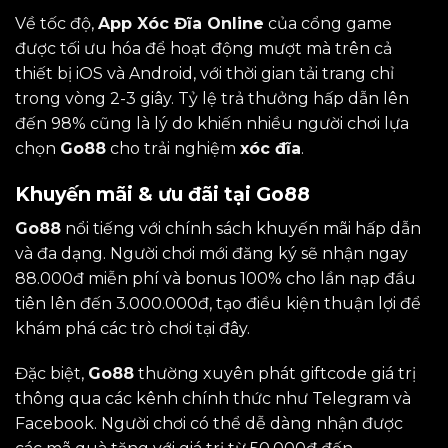
Về tốc độ,
App Xóc Đĩa Online
của cổng game
được tối ưu hóa để hoạt động mượt mà trên cả
thiết bị iOS và Android, với thời gian tải trang chỉ
trong vòng 2-3 giây. Tỷ lệ trả thưởng hấp dẫn lên
đến 98% cũng là lý do khiến nhiều người chơi lựa
chọn
Go88
cho trải nghiệm
xóc đĩa
.
Khuyến mãi & ưu đãi tại Go88
Go88
nổi tiếng với chính sách khuyến mãi hấp dẫn
và đa dạng. Người chơi mới đăng ký sẽ nhận ngay
88.000đ miễn phí và bonus 100% cho lần nạp đầu
tiên lên đến 3.000.000đ, tạo điều kiện thuận lợi để
khám phá các trò chơi tại đây.
Đặc biệt,
Go88
thường xuyên phát giftcode giá trị
thông qua các kênh chính thức như Telegram và
Facebook. Người chơi có thể dễ dàng nhận được