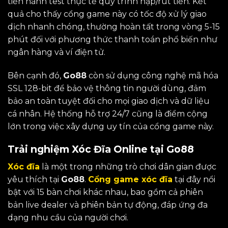
tiến hành test thực tế quy trình nạp/rút tiền. Kết
quả cho thấy cổng game này có tốc độ xử lý giao
dịch nhanh chóng, thường hoàn tất trong vòng 5-15
phút đối với phương thức thanh toán phổ biến như
ngân hàng và ví điện tử.
Bên cạnh đó,
Go88
còn sử dụng công nghệ mã hóa
SSL 128-bit để bảo vệ thông tin người dùng, đảm
bảo an toàn tuyệt đối cho mọi giao dịch và dữ liệu
cá nhân. Hệ thống hỗ trợ 24/7 cũng là điểm cộng
lớn trong việc xây dựng uy tín của cổng game này.
Trải nghiệm Xóc Đĩa Online tại Go88
Xóc đĩa
là một trong những trò chơi dân gian được
yêu thích tại
Go88
.
Cổng game xóc đĩa
tại đây nổi
bật với 15 bàn chơi khác nhau, bao gồm cả phiên
bản live dealer và phiên bản tự động, đáp ứng đa
dạng nhu cầu của người chơi.