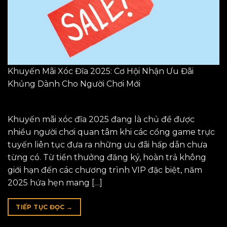
Khuyến Mãi Xóc Đĩa 2025: Cơ Hội Nhận Ưu Đãi
Khủng Dành Cho Người Chơi Mới
Khuyến mãi xóc đĩa 2025 đang là chủ đề được
nhiều người chơi quan tâm khi các cổng game trực
tuyến liên tục đưa ra những ưu đãi hấp dẫn chưa
từng có. Từ tiền thưởng đăng ký, hoàn trả không
giới hạn đến các chương trình VIP đặc biệt, năm
2025 hứa hẹn mang […]
TIẾP TỤC ĐỌC
→