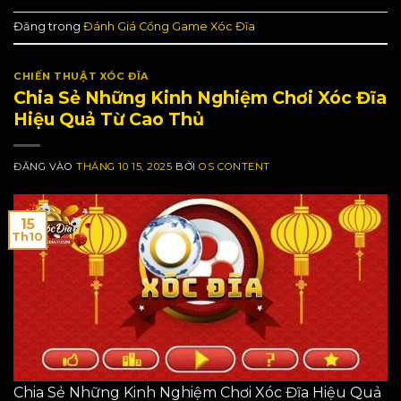
Đăng trong
Đánh Giá Cổng Game Xóc Đĩa
CHIẾN THUẬT XÓC ĐĨA
Chia Sẻ Những Kinh Nghiệm Chơi Xóc Đĩa
Hiệu Quả Từ Cao Thủ
ĐĂNG VÀO
THÁNG 10 15, 2025
BỞI
OS CONTENT
15
Th10
Chia Sẻ Những Kinh Nghiệm Chơi Xóc Đĩa Hiệu Quả