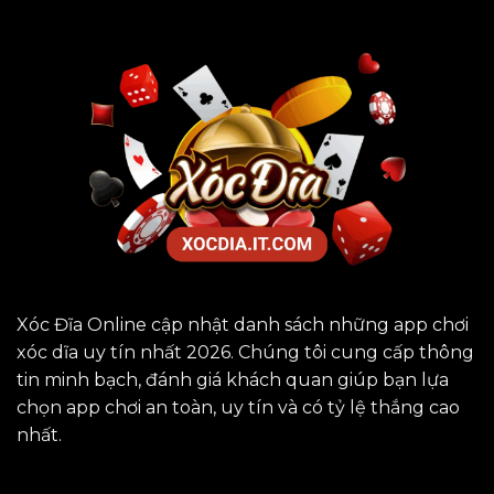
Xóc Đĩa Online cập nhật danh sách những app chơi
xóc dĩa uy tín nhất 2026. Chúng tôi cung cấp thông
tin minh bạch, đánh giá khách quan giúp bạn lựa
chọn app chơi an toàn, uy tín và có tỷ lệ thắng cao
nhất.